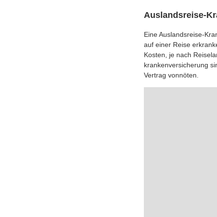
Auslandsreise-K
Eine Auslandsreise-Kra
auf einer Reise erkran
Kosten, je nach Reiselan
kran­ken­ver­si­che­rung
Vertrag vonnöten.