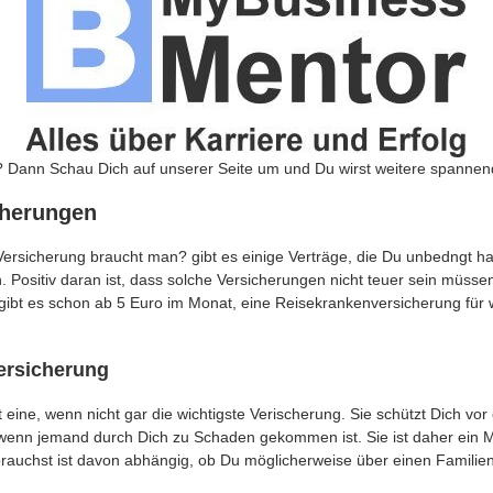
est? Dann Schau Dich auf unserer Seite um und Du wirst weitere spanne
cherungen
ersicherung braucht man? gibt es einige Verträge, die Du unbedngt habe
n. Positiv daran ist, dass solche Versicherungen nicht teuer sein müsse
gibt es schon ab 5 Euro im Monat, eine Rei­se­kran­ken­ver­si­che­rung fü
ver­si­che­rung
ist eine, wenn nicht gar die wichtigste Verischerung. Sie schützt Dich v
 wenn jemand durch Dich zu Schaden gekommen ist. Sie ist daher ein 
rauchst ist davon abhängig, ob Du möglicherweise über einen Familien