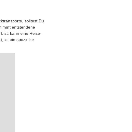
transporte, solltest Du
rnimmt entstendene
bist, kann eine Rei­se­
 ist ein spezieller