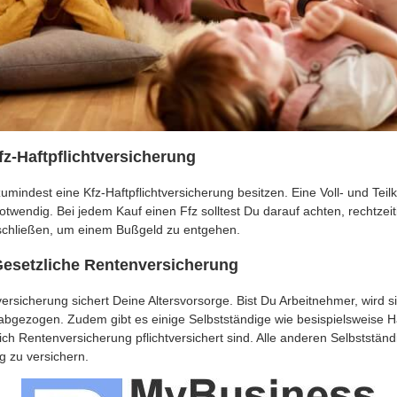
fz-Haftpflichtversicherung
indest eine Kfz-Haftpflichtversicherung besitzen. Eine Voll- und Teil
otwendig. Bei jedem Kauf einen Ffz solltest Du darauf achten, rechtzeit
schließen, um einem Bußgeld zu entgehen.
esetzliche Ren­ten­ver­si­che­rung
ersicherung sichert Deine Altersvorsorge. Bist Du Arbeitnehmer, wird s
bgezogen. Zudem gibt es einige Selbstständige wie besispielsweise 
 Ren­ten­ver­si­che­rung pflichtversichert sind. Alle anderen Selbststän
lig zu versichern.