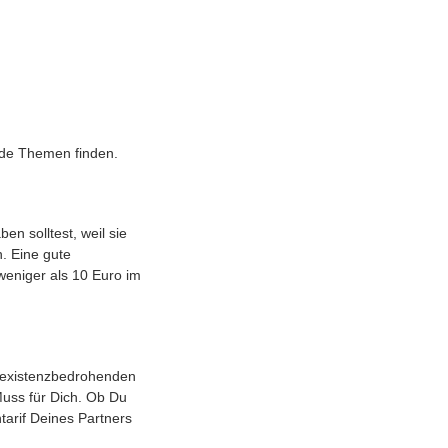
nde Themen finden.
n solltest, weil sie
n. Eine gute
r weniger als 10 Euro im
or existenzbedrohenden
Muss für Dich. Ob Du
tarif Deines Partners