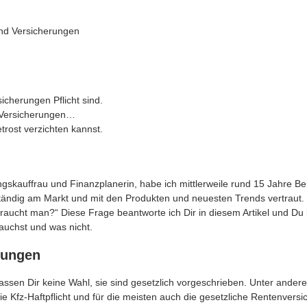
und Versicherungen
h
icherungen Pflicht sind.
n Versicherungen…
etrost verzichten kannst.
ngskauffrau und Finanzplanerin, habe ich mittlerweile rund 15 Jahre Be
tändig am Markt und mit den Produkten und neuesten Trends vertraut. O
aucht man?“ Diese Frage beantworte ich Dir in diesem Artikel und Du 
auchst und was nicht.
rungen
assen Dir keine Wahl, sie sind gesetzlich vorgeschrieben. Unter ande
e Kfz-Haftpflicht und für die meisten auch die gesetzliche Rentenversi