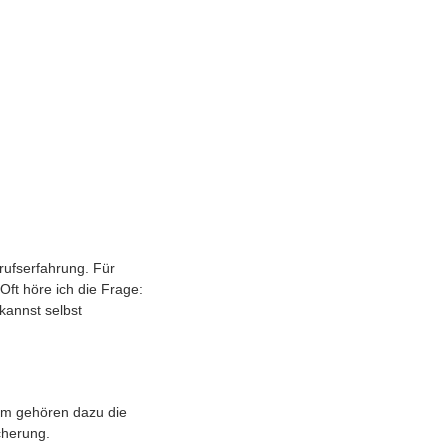
rufserfahrung. Für
ft höre ich die Frage:
kannst selbst
rem gehören dazu die
cherung.