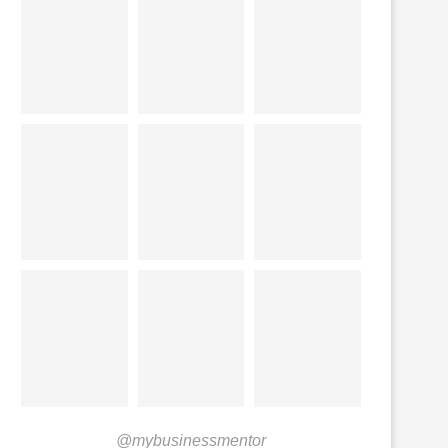
@mybusinessmentor