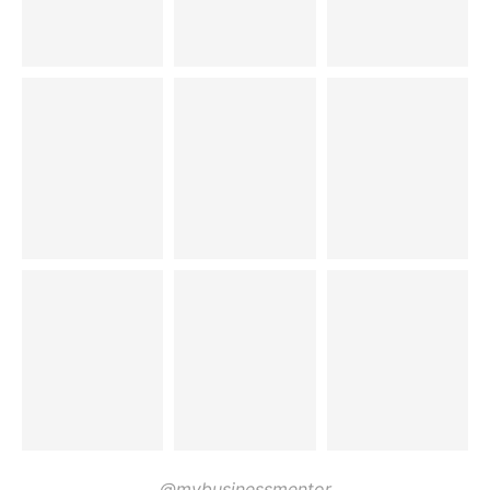
@mybusinessmentor