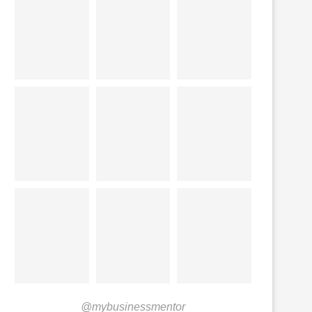
@mybusinessmentor