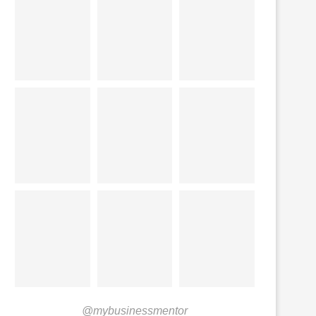
@mybusinessmentor