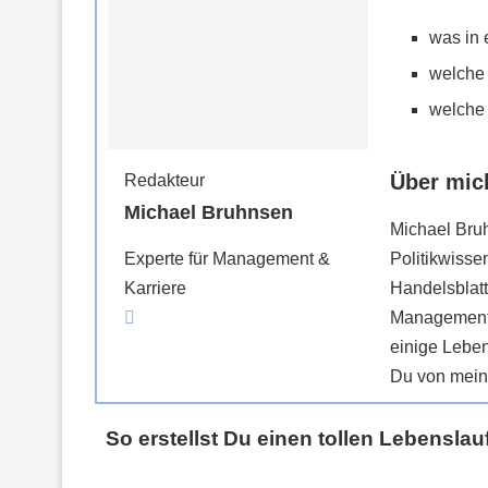
was in 
welche 
welche 
Über mic
Redakteur
Michael Bruhnsen
Michael Bruh
Politikwisse
Experte für Management &
Handelsblatt
Karriere
Management- 
einige Leben
Du von meine
So erstellst Du einen tollen Lebenslau