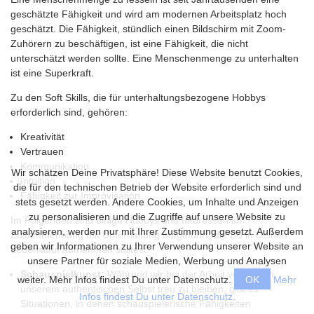
geschätzte Fähigkeit und wird am modernen Arbeitsplatz hoch
geschätzt. Die Fähigkeit, stündlich einen Bildschirm mit Zoom-
Zuhörern zu beschäftigen, ist eine Fähigkeit, die nicht
unterschätzt werden sollte. Eine Menschenmenge zu unterhalten
ist eine Superkraft.
Zu den Soft Skills, die für unterhaltungsbezogene Hobbys
erforderlich sind, gehören:
Kreativität
Vertrauen
Kommunikation
Wir schätzen Deine Privatsphäre! Diese Website benutzt Cookies,
Intuition
die für den technischen Betrieb der Website erforderlich sind und
Fähigkeit zur Improvisation
stets gesetzt werden. Andere Cookies, um Inhalte und Anzeigen
zu personalisieren und die Zugriffe auf unsere Website zu
Im Folgenden sind einige Hobbys und Interessen im
analysieren, werden nur mit Ihrer Zustimmung gesetzt. Außerdem
Zusammenhang mit Unterhaltung aufgeführt, die Du in Deinen
geben wir Informationen zu Ihrer Verwendung unserer Website an
Lebenslauf aufnehmen solltest:
unsere Partner für soziale Medien, Werbung und Analysen
Schauspielkunst:
Während wir bei der Arbeit versuchen,
weiter. Mehr Infos findest Du unter Datenschutz.
OK
Mehr
unserem authentischen Selbst treu zu bleiben, gibt es
Infos findest Du unter Datenschutz.
Situationen, in denen schauspielerische Fähigkeiten