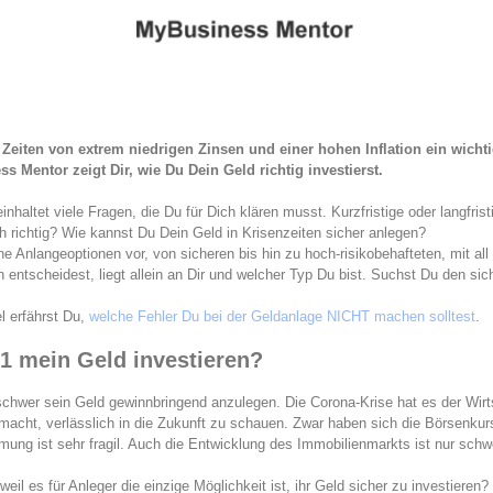
n Zeiten von extrem niedrigen Zinsen und einer hohen Inflation ein wic
s Mentor zeigt Dir, wie Du Dein Geld richtig investierst.
haltet viele Fragen, die Du für Dich klären musst. Kurzfristige oder langfri
ch richtig? Wie kannst Du Dein Geld in Krisenzeiten sicher anlegen?
ne Anlangeoptionen vor, von sicheren bis hin zu hoch-risikobehafteten, mit all
 entscheidest, liegt allein an Dir und welcher Typ Du bist. Suchst Du den si
l erfährst Du,
welche Fehler Du bei der Geldanlage NICHT machen solltest
.
21 mein Geld investieren?
chwer sein Geld gewinnbringend anzulegen. Die Corona-Krise hat es der Wirt
acht, verlässlich in die Zukunft zu schauen. Zwar haben sich die Börsenku
mmung ist sehr fragil. Auch die Entwicklung des Immobilienmarkts ist nur schw
:
 weil es für Anleger die einzige Möglichkeit ist, ihr Geld sicher zu investieren