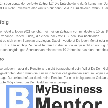
r Einstieg genau der perfekte Zeitpunkt? Die Entscheidung dafür kannst nur Du 
st Du nicht. Investiere also wirklich nur dann Geld in Einzelaktien, wenn Du a
folg
en Geld anlegen 2021 spricht, meint einen Zeitraum von mindestens 10 bis 
(Exchange Traded Funds), die einen Index wie z.B. den DAX nachbilden.
nt es sich einen Sparplan anzulegen. Dabei investierst Du jeden Monat oder 
 ETF´s. Der richtige Zeitpunkt für den Einstieg ist dabei gar nicht so wichtig.
für den langfristigen Sparplan von mindestens 10 Jahren ist das nicht entschei
ko
o anlegen – aber die Rendite wird nicht berauschend sein. Willst Du Dein Gel
geldkonten. Auch wenn die Zinsen in letzter Zeit gestiegen sind, so liegen s
esagt: Du erwirtschaftest damit keine Rendite. Für eine breitgestreute Geldan
gute Möglichkeit, um Dein Geld sicher anzulegen.