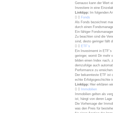
Genauso kann der Wert ein
Investiere in eine Einzel
Linktipp:
Im folgenden Art
Fonds
Als Fonds bezeichnet man
durch einen Fondsmanager 
Ein fähiger Fondsmanager 
Zu beachten sind die Ver
sind, desto geringer fällt 
ETF´s
Ein Investmernt in ETF´s
geringer, womit Dir mehr 
bilden einen Index nach, z
demzufolge auch automati
Performance zu erreichen.
Der bekannteste ETF ist d
echte Erfolgsgeschichte is
Linktipp:
Hier erklären wir
Immobilien
Immobilien gelten als ve
ist, hängt von deren Lage
Die Vorhersage der Immob
was den Preis für bestehe