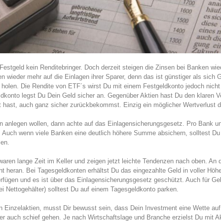
Festgeld kein Renditebringer. Doch derzeit steigen die Zinsen bei Banken wied
n wieder mehr auf die Einlagen ihrer Sparer, denn das ist günstiger als sich 
holen. Die Rendite von ETF´s wirst Du mit einem Festgeldkonto jedoch nicht
eldkonto legst Du Dein Geld sicher an. Gegenüber Aktien hast Du den klaren Vo
hast, auch ganz sicher zurückbekommst. Einzig ein möglicher Wertverlust dur
 anlegen wollen, dann achte auf das Einlagensicherungsgesetz. Pro Bank un
. Auch wenn viele Banken eine deutlich höhere Summe absichern, solltest Du 
len.
waren lange Zeit im Keller und zeigen jetzt leichte Tendenzen nach oben. An 
t heran. Bei Tagesgeldkonten erhältst Du das eingezahlte Geld in voller Höh
erfügen und es ist über das Einlagensicherungsgesetz geschützt. Auch für Gel
ei Nettogehälter) solltest Du auf einem Tagesgeldkonto parken.
in Einzelaktien, musst Dir bewusst sein, dass Dein Investment eine Wette auf
r auch schief gehen. Je nach Wirtschaftslage und Branche erzielst Du mit Akt