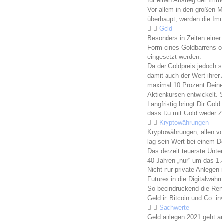
für einen Anstieg der Immo
Vor allem in den großen 
überhaupt, werden die Imm
Gold
Besonders in Zeiten einer
Form eines Goldbarrens od
eingesetzt werden.
Da der Goldpreis jedoch s
damit auch der Wert ihrer 
maximal 10 Prozent Deine
Aktienkursen entwickelt.
Langfristig bringt Dir Gol
dass Du mit Gold weder Z
Kryptowährungen
Kryptowährungen, allen vor
lag sein Wert bei einem D
Das derzeit teuerste Unte
40 Jahren „nur“ um das 1.
Nicht nur private Anlege
Futures in die Digitalwäh
So beeindruckend die Rend
Geld in Bitcoin und Co. i
Sachwerte
Geld anlegen 2021 geht au