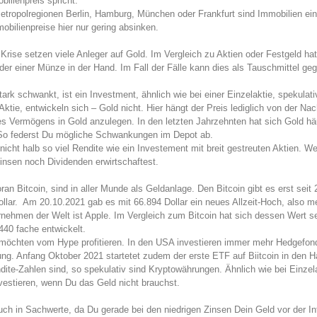
bilienpreis spricht.
Metropolregionen Berlin, Hamburg, München oder Frankfurt sind Immobilien e
obilienpreise hier nur gering absinken.
 Krise setzen viele Anleger auf Gold. Im Vergleich zu Aktien oder Festgeld ha
er einer Münze in der Hand. Im Fall der Fälle kann dies als Tauschmittel g
tark schwankt, ist ein Investment, ähnlich wie bei einer Einzelaktie, spekula
Aktie, entwickeln sich – Gold nicht. Hier hängt der Preis lediglich von der Nac
s Vermögens in Gold anzulegen. In den letzten Jahrzehnten hat sich Gold häu
 So federst Du mögliche Schwankungen im Depot ab.
d nicht halb so viel Rendite wie ein Investement mit breit gestreuten Aktien. We
insen noch Dividenden erwirtschaftest.
an Bitcoin, sind in aller Munde als Geldanlage. Den Bitcoin gibt es erst seit
ollar. Am 20.10.2021 gab es mit 66.894 Dollar ein neues Allzeit-Hoch, also m
rnehmen der Welt ist Apple. Im Vergleich zum Bitcoin hat sich dessen Wert 
440 fache entwickelt.
n möchten vom Hype profitieren. In den USA investieren immer mehr Hedgefon
rung. Anfang Oktober 2021 startetet zudem der erste ETF auf Biitcoin in den H
ite-Zahlen sind, so spekulativ sind Kryptowährungen. Ähnlich wie bei Einzela
nvestieren, wenn Du das Geld nicht brauchst.
ch in Sachwerte, da Du gerade bei den niedrigen Zinsen Dein Geld vor der Inf