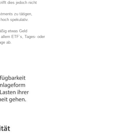
ifft dies jedoch nicht
tments zu tätigen,
 hoch spekulativ.
äßig etwas Geld
r allem ETF´s, Tages- oder
age ab.