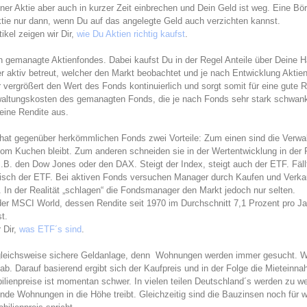
er Aktie aber auch in kurzer Zeit einbrechen und Dein Geld ist weg. Eine Bö
aktie nur dann, wenn Du auf das angelegte Geld auch verzichten kannst.
ikel zeigen wir Dir,
wie Du Aktien richtig kaufst
.
 gemanagte Aktienfondes. Dabei kaufst Du in der Regel Anteile über Deine
aktiv betreut, welcher den Markt beobachtet und je nach Entwicklung Aktien 
vergrößert den Wert des Fonds kontinuierlich und sorgt somit für eine gute R
waltungskosten des gemanagten Fonds, die je nach Fonds sehr stark schwank
deine Rendite aus.
 hat gegenüber herkömmlichen Fonds zwei Vorteile: Zum einen sind die Verwa
vom Kuchen bleibt. Zum anderen schneiden sie in der Wertentwicklung in der
.B. den Dow Jones oder den DAX. Steigt der Index, steigt auch der ETF. Fällt 
sch der ETF. Bei aktiven Fonds versuchen Manager durch Kaufen und Verka
 In der Realität „schlagen“ die Fondsmanager den Markt jedoch nur selten.
er MSCI World, dessen Rendite seit 1970 im Durchschnitt 7,1 Prozent pro Ja
t.
 Dir,
was ETF´s sind
.
rgleichsweise sichere Geldanlage, denn Wohnungen werden immer gesucht. Wie
 ab. Darauf basierend ergibt sich der Kaufpreis und in der Folge die Mieteinn
ilienpreise ist momentan schwer. In vielen teilen Deutschland´s werden zu 
nde Wohnungen in die Höhe treibt. Gleichzeitig sind die Bauzinsen noch für w