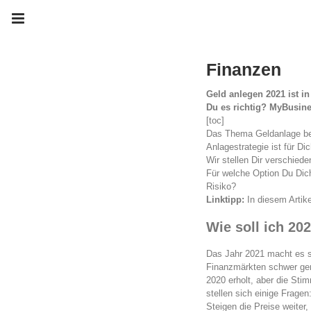
Finanzen
Geld anlegen 2021 ist i
Du es richtig? MyBusines
[toc]
Das Thema Geldanlage bein
Anlagestrategie ist für Di
Wir stellen Dir verschiede
Für welche Option Du Dich
Risiko?
Linktipp:
In diesem Artike
Wie soll ich 20
Das Jahr 2021 macht es s
Finanzmärkten schwer gem
2020 erholt, aber die Sti
stellen sich einige Fragen
Steigen die Preise weiter,