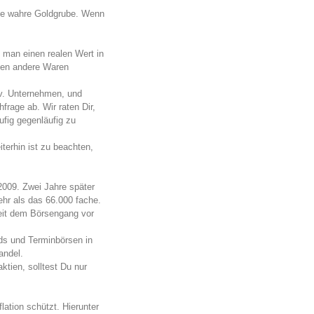
ine wahre Goldgrube. Wenn
t man einen realen Wert in
egen andere Waren
tiv. Unternehmen, und
hfrage ab. Wir raten Dir,
fig gegenläufig zu
iterhin ist zu beachten,
 2009. Zwei Jahre später
ehr als das 66.000 fache.
seit dem Börsengang vor
ds und Terminbörsen in
andel.
ktien, solltest Du nur
lation schützt. Hierunter