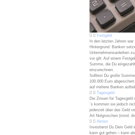
Festgeld
In den letzten Jahren war 
Hintergrund: Banken setze
Unternehmensanleihen zu 
vor gilt: Auf einem Festg
Summe, die Du eingezahlt 
einzurechnen.
Solltest Du große Summen
100.000 Euro abgesichert
auf mehere Banken auftei
Tagesgeld
Die Zinsen für Tagesgeld 
´s kommen sie jedoch nich
jederzeit über das Geld v
Art Notgroschen (mind. dr
Aktien
Investierst Du Dein Geld 
kann gut gehen – kann abe