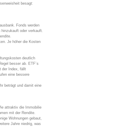
rsenweisheit besagt:
 Hausbank. Fonds werden
hinzukauft oder verkauft.
endite.
en. Je höher die Kosten
ltungskosten deutlich
 Regel besser ab. ETF´s
der Index, fällt
ufen eine bessere
hr beträgt und damit eine
 attraktiv die Immobilie
ahmen mit der Rendite.
wenige Wohnungen gebaut,
eitere Jahre niedrig, was